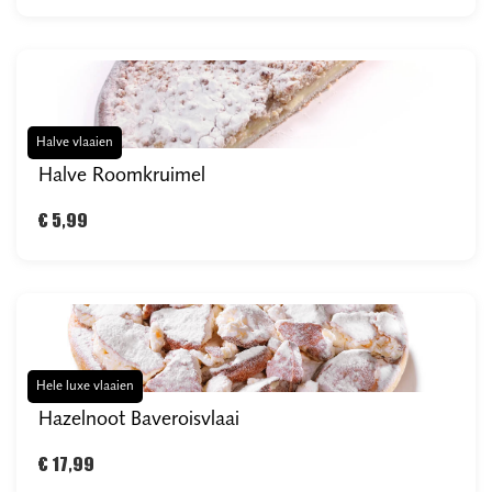
Halve vlaaien
Halve Roomkruimel
€ 5,99
Hele luxe vlaaien
Hazelnoot Baveroisvlaai
€ 17,99