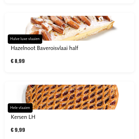
Halve luxe vlaaien
Hazelnoot Baveroisvlaai half
€ 8,99
Hele vlaaien
Kersen LH
€ 9,99