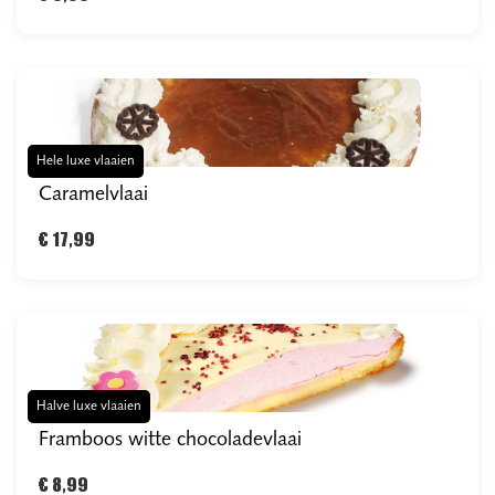
Hele luxe vlaaien
Caramelvlaai
€ 17,99
Halve luxe vlaaien
Framboos witte chocoladevlaai
€ 8,99