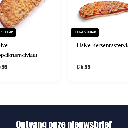
 vlaaien
Halve vlaaien
lve
Halve Kersenrastervl
pelkruimelvlaai
5,99
€ 5,99
Ontvang onze nieuwsbrief