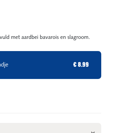
vuld met aardbei bavarois en slagroom.
ndje
€ 8.99