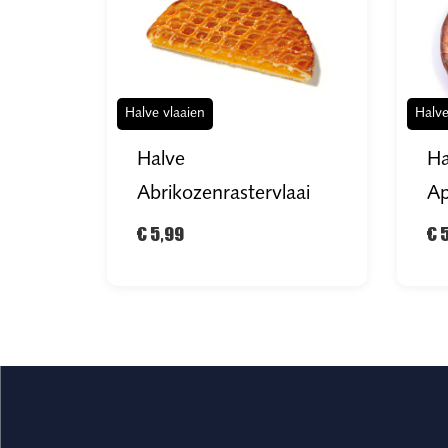
Halve vlaaien
Halve
Halve
Ha
Abrikozenrastervlaai
Ap
€ 5,99
€ 