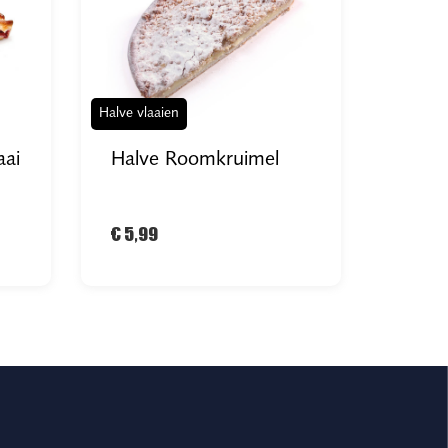
Halve vlaaien
aai
Halve Roomkruimel
€ 5,99