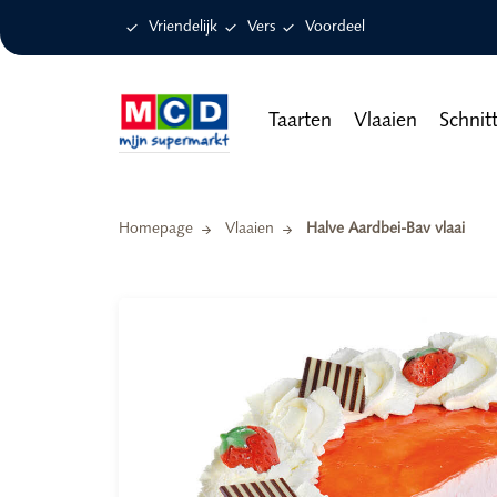

Vriendelijk

Vers

Voordeel
Taarten
Vlaaien
Schnit
Homepage
Vlaaien
Halve Aardbei-Bav vlaai