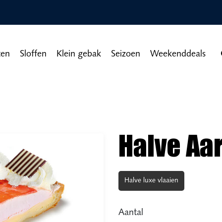
ten
Sloffen
Klein gebak
Seizoen
Weekenddeals
Halve Aar
Halve luxe vlaaien
Aantal