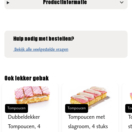
expand_more
Productinformatie
Hulp nodig met bestellen?
Bekijk alle veelgestelde vragen
Ook lekker gebak
Tompoucen
Tompoucen
To
Dubbeldekker
Tompoucen met
T
Tompoucen, 4
slagroom, 4 stuks
s