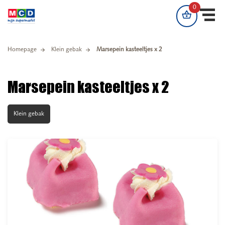
Winkelmand
0
artikelen
shopping_basket
Winkelm
Homepage
Klein gebak
Marsepein kasteeltjes x 2
Marsepein kasteeltjes x 2
Klein gebak