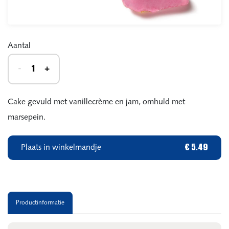
Aantal
-
+
Cake gevuld met vanillecrème en jam, omhuld met
marsepein.
Plaats in winkelmandje
€ 5.49
Productinformatie