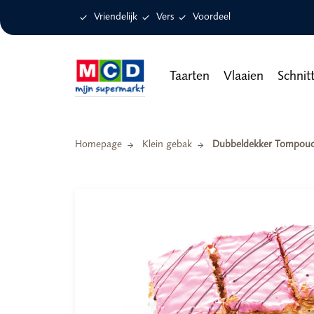

Vriendelijk

Vers

Voordeel
Taarten
Vlaaien
Schnit
Homepage
Klein gebak
Dubbeldekker Tompouce