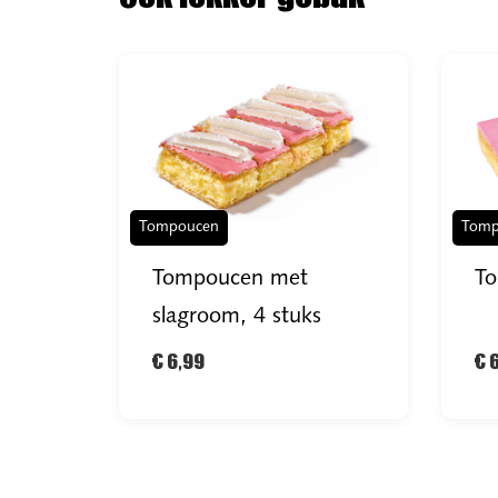
Tompoucen
Tomp
Tompoucen met
To
slagroom, 4 stuks
€ 6,99
€ 