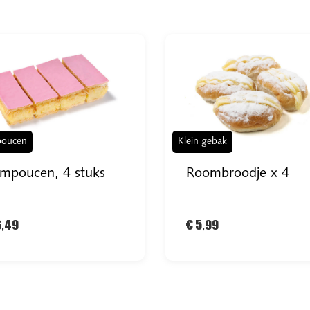
oucen
Klein gebak
mpoucen, 4 stuks
Roombroodje x 4
6,49
€ 5,99