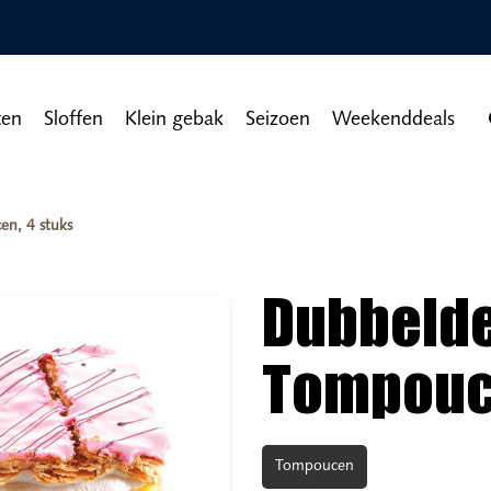
ten
Sloffen
Klein gebak
Seizoen
Weekenddeals
n, 4 stuks
Dubbeld
Tompouce
Tompoucen