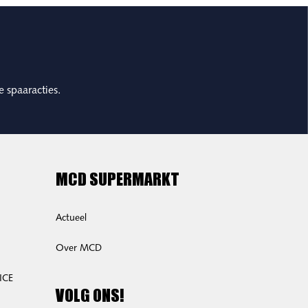
e spaaracties.
MCD SUPERMARKT
Actueel
Over MCD
ICE
VOLG ONS!