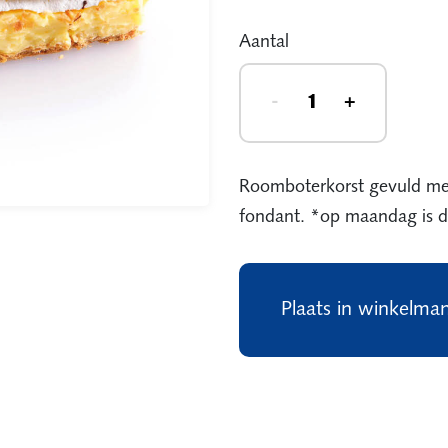
Aantal
-
+
Roomboterkorst gevuld me
fondant. *op maandag is di
Plaats in winkelma