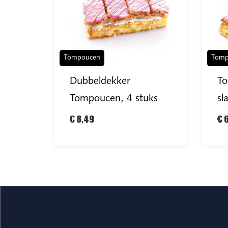
Tompoucen
Tomp
Dubbeldekker
T
Tompoucen, 4 stuks
sl
€ 8,49
€ 