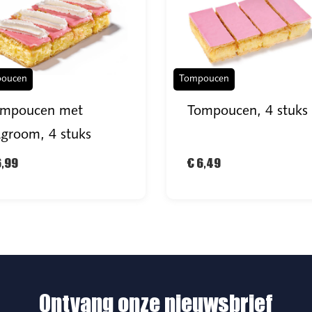
oucen
Tompoucen
ompoucen met
Tompoucen, 4 stuks
agroom, 4 stuks
6,99
€ 6,49
Ontvang onze nieuwsbrief