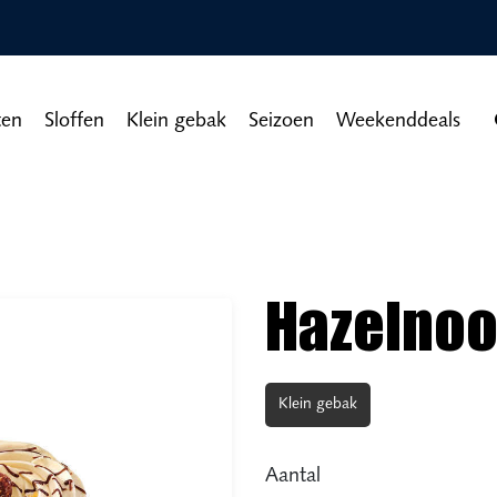
ten
Sloffen
Klein gebak
Seizoen
Weekenddeals
Hazelnoo
Klein gebak
Aantal