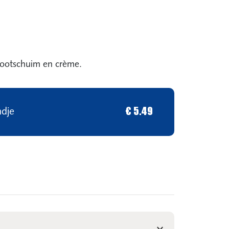
nootschuim en crème.
ndje
€ 5.49