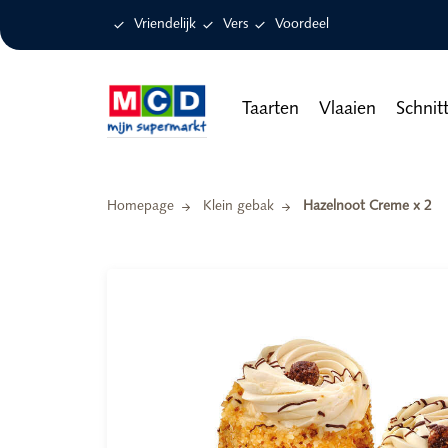

Vriendelijk

Vers

Voordeel
Taarten
Vlaaien
Schnit
Homepage
Klein gebak
Hazelnoot Creme x 2