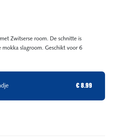
et Zwitserse room. De schnitte is
e mokka slagroom. Geschikt voor 6
ndje
€ 8.99