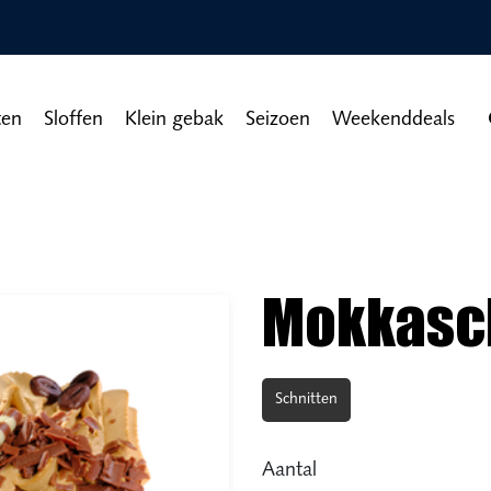
ten
Sloffen
Klein gebak
Seizoen
Weekenddeals
Mokkasc
Schnitten
Aantal