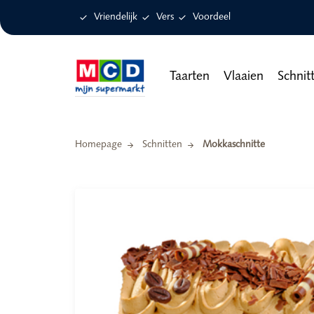

Vriendelijk

Vers

Voordeel
Taarten
Vlaaien
Schnit
Homepage
Schnitten
Mokkaschnitte